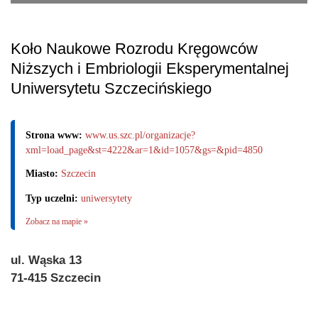
Koło Naukowe Rozrodu Kręgowców
Niższych i Embriologii Eksperymentalnej
Uniwersytetu Szczecińskiego
Strona www:
www.us.szc.pl/organizacje?
xml=load_page&st=4222&ar=1&id=1057&gs=&pid=4850
Miasto:
Szczecin
Typ uczelni:
uniwersytety
Zobacz na mapie »
ul. Wąska 13
71-415 Szczecin