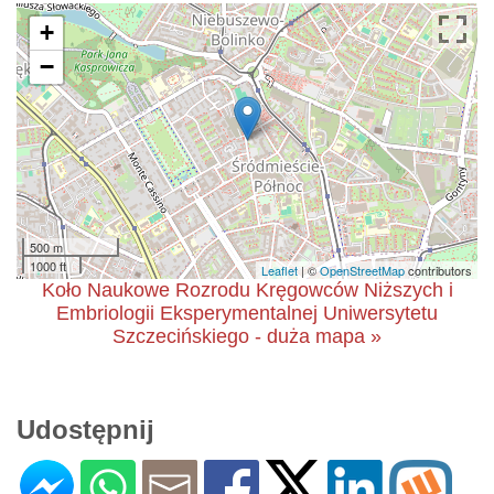
+
−
500 m
1000 ft
Leaflet
| ©
OpenStreetMap
contributors
Koło Naukowe Rozrodu Kręgowców Niższych i
Embriologii Eksperymentalnej Uniwersytetu
Szczecińskiego - duża mapa »
Udostępnij