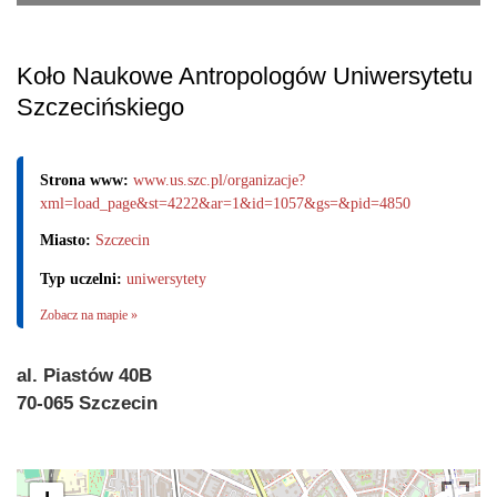
Koło Naukowe Antropologów Uniwersytetu
Szczecińskiego
Strona www:
www.us.szc.pl/organizacje?
xml=load_page&st=4222&ar=1&id=1057&gs=&pid=4850
Miasto:
Szczecin
Typ uczelni:
uniwersytety
Zobacz na mapie »
al. Piastów 40B
70-065 Szczecin