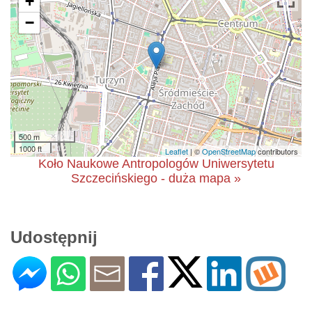
+
−
500 m
1000 ft
Leaflet
| ©
OpenStreetMap
contributors
Koło Naukowe Antropologów Uniwersytetu
Szczecińskiego - duża mapa »
Udostępnij