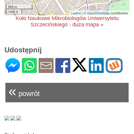
500 m
1000 ft
Leaflet
| ©
OpenStreetMap
contributors
Koło Naukowe Mikrobiologów Uniwersytetu
Szczecińskiego - duża mapa »
Udostępnij
«
powrót