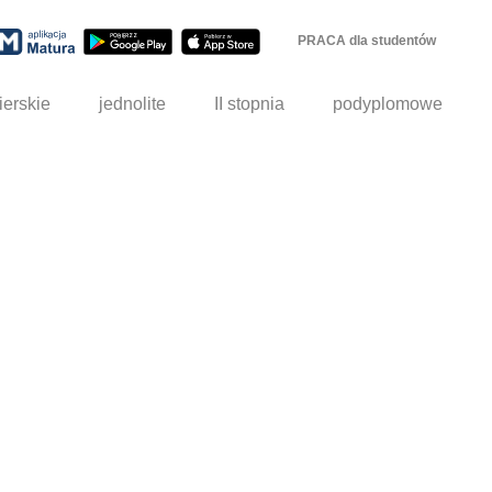
PRACA dla studentów
ierskie
jednolite
II stopnia
podyplomowe