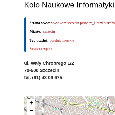
Koło Naukowe Informatyki
Strona www:
www.wsm.szczecin.pl/index_1.html?kat=2
Miasto:
Szczecin
Typ uczelni:
uczelnie morskie
Zobacz na mapie »
ul. Wały Chrobrego 1/2
70-500 Szczecin
tel. (91) 48 09 675
+
−