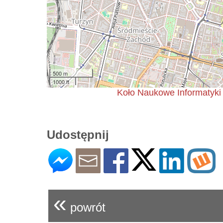
500 m
1000 ft
Koło Naukowe Informatyki
Udostępnij
«
powrót