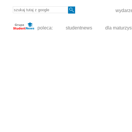
wydarze
poleca:
studentnews
dla maturzys