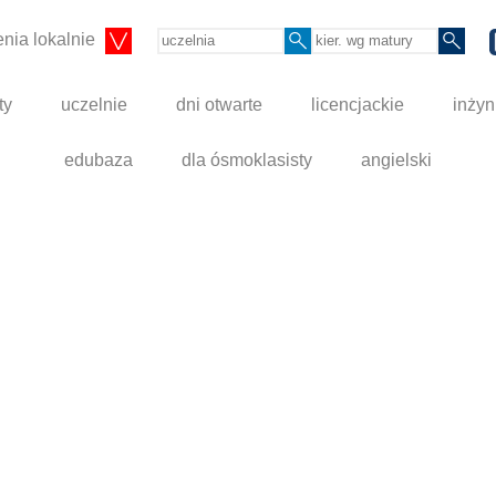
nia lokalnie
ty
uczelnie
dni otwarte
licencjackie
inżyn
edubaza
dla ósmoklasisty
angielski