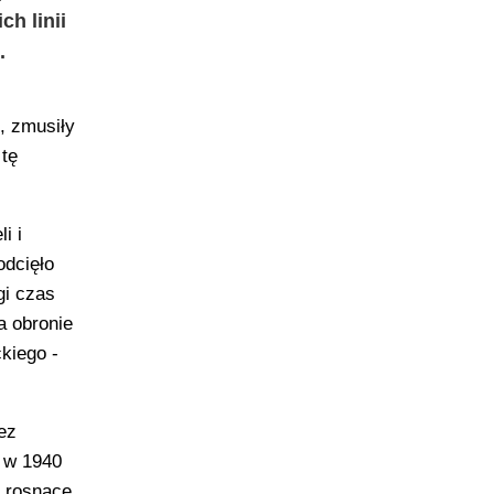
ch linii
.
, zmusiły
 tę
i i
odcięło
gi czas
a obronie
kiego -
ez
- w 1940
y rosnące