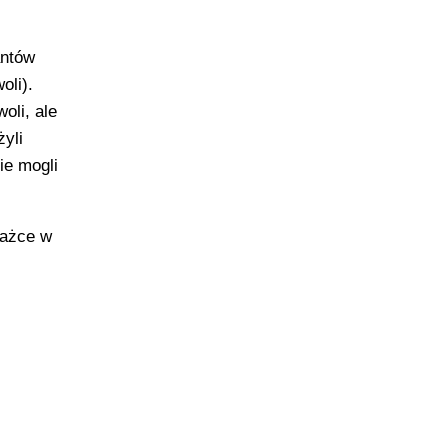
antów
oli).
oli, ale
żyli
ie mogli
rażce w