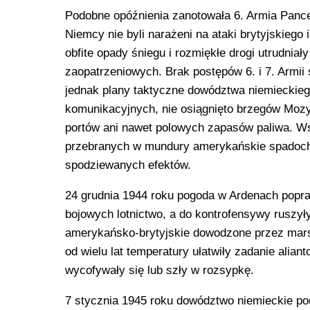
Podobne opóźnienia zanotowała 6. Armia Pance
Niemcy nie byli narażeni na ataki brytyjskiego
obfite opady śniegu i rozmiękłe drogi utrudni
zaopatrzeniowych. Brak postępów 6. i 7. Armii
jednak plany taktyczne dowództwa niemieckiego
komunikacyjnych, nie osiągnięto brzegów Mozy
portów ani nawet polowych zapasów paliwa. Wsp
przebranych w mundury amerykańskie spadochro
spodziewanych efektów.
24 grudnia 1944 roku pogoda w Ardenach poprawi
bojowych lotnictwo, a do kontrofensywy ruszyły
amerykańsko-brytyjskie dowodzone przez mars
od wielu lat temperatury ułatwiły zadanie alia
wycofywały się lub szły w rozsypkę.
7 stycznia 1945 roku dowództwo niemieckie pod