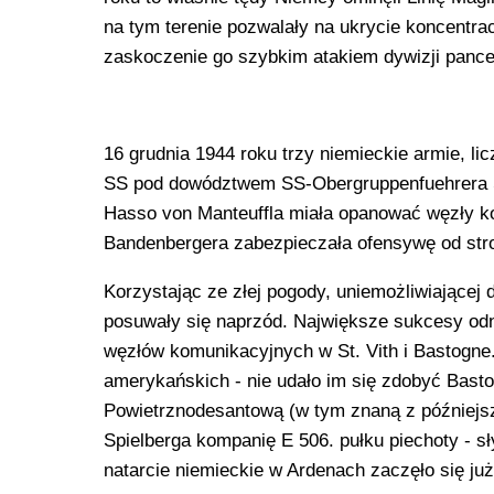
na tym terenie pozwalały na ukrycie koncentrac
zaskoczenie go szybkim atakiem dywizji pance
16 grudnia 1944 roku trzy niemieckie armie, li
SS pod dowództwem SS-Obergruppenfuehrera Sep
Hasso von Manteuffla miała opanować węzły kom
Bandenbergera zabezpieczała ofensywę od stro
Korzystając ze złej pogody, uniemożliwiającej 
posuwały się naprzód. Największe sukcesy odno
węzłów komunikacyjnych w St. Vith i Bastogne.
amerykańskich - nie udało im się zdobyć Bast
Powietrznodesantową (w tym znaną z późniejsze
Spielberga kompanię E 506. pułku piechoty - sły
natarcie niemieckie w Ardenach zaczęło się ju