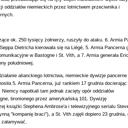
ji oddziałów niemieckich przez lotnictwem przeciwnika i
rnych.
czące ok. 250 tysięcy żołnierzy, ruszyły do ataku. 6. Armia 
pa Dietricha kierowała się na Liégé, 5. Armia Pancerna 
unikacyjne w Bastogne i St. Vith, a 7. Armia generała Eri
ny południowej.
działanie alianckiego lotnictwa, niemieckie dywizje pancern
siła 5. Armia Pancerna, już rankiem 17 grudnia docierając
 Niemcy napotkali tam jednak zacięty opór oddziałów
ogne, bronionego przez amerykańską 101. Dywizję
j książki Stephena Ambrose'a i telewizyjnego serialu Stev
nną "kompanię braci"), a St. Vith zajęli dopiero 23 grudnia,
ż załamywać.