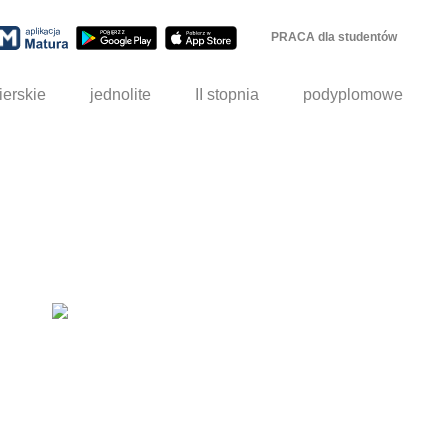
PRACA dla studentów
ierskie
jednolite
II stopnia
podyplomowe