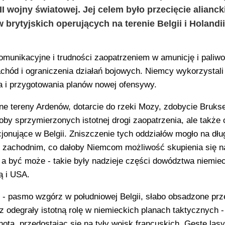
I wojny światowej. Jej celem było przecięcie aliancki
brytyjskich operujących na terenie Belgii i Holandii
komunikacyjne i trudności zaopatrzeniem w amunicję i paliwo
achód i ograniczenia działań bojowych. Niemcy wykorzystali
a i przygotowania planów nowej ofensywy.
e tereny Ardenów, dotarcie do rzeki Mozy, zdobycie Bruksel
łoby sprzymierzonych istotnej drogi zaopatrzenia, ale także 
acjonujące w Belgii. Zniszczenie tych oddziałów mogło na dłu
cie zachodnim, co dałoby Niemcom możliwość skupienia się n
a być może - takie były nadzieje części dowództwa niemiec
ą i USA.
- pasmo wzgórz w południowej Belgii, słabo obsadzone prz
z odegrały istotną rolę w niemieckich planach taktycznych 
nota, przedostając się na tyły wojsk francuskich. Gęste las