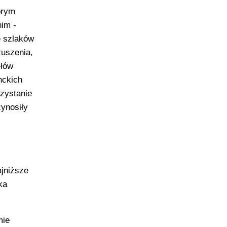
órym
nim -
e szlaków
zuszenia,
złów
nckich
rzystanie
ynosiły
jniższe
ka
mie