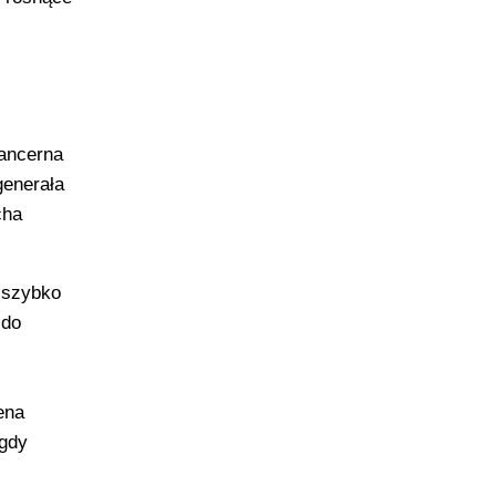
Pancerna
generała
cha
e szybko
 do
ena
 gdy