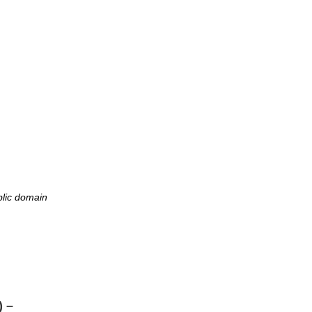
blic domain
) –