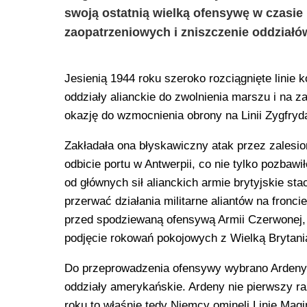
swoją ostatnią wielką ofensywę w czasie I
zaopatrzeniowych i zniszczenie oddziałów 
Jesienią 1944 roku szeroko rozciągnięte linie 
oddziały alianckie do zwolnienia marszu i na z
okazję do wzmocnienia obrony na Linii Zygfryd
Zakładała ona błyskawiczny atak przez zalesion
odbicie portu w Antwerpii, co nie tylko pozbawi
od głównych sił alianckich armie brytyjskie st
przerwać działania militarne aliantów na fron
przed spodziewaną ofensywą Armii Czerwonej, 
podjęcie rokowań pokojowych z Wielką Brytani
Do przeprowadzenia ofensywy wybrano Ardeny 
oddziały amerykańskie. Ardeny nie pierwszy ra
roku to właśnie tędy Niemcy ominęli Linię Magi