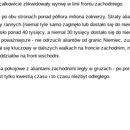
ałkowicie zlikwidowały wyrwę w linii frontu zachodniego.
o obu stronach ponad półtora miliona żołnierzy. Straty ali
cy rannych (niemal tyle samo zaginęło lub dostało się do niew
sło ponad 40 tysięcy, a niemal 30 tysięcy dostało się do niew
 poważniejsze - nie odrzucili aliantów od granic Niemiec, zu
ał się kluczowy w dalszych walkach na froncie zachodnim, n
ddziałów na front wschodni.
a pokojowe z aliantami zachodnimi legły w gruzach - po po
t tylko kwestią czasu i to czasu niezbyt odległego.