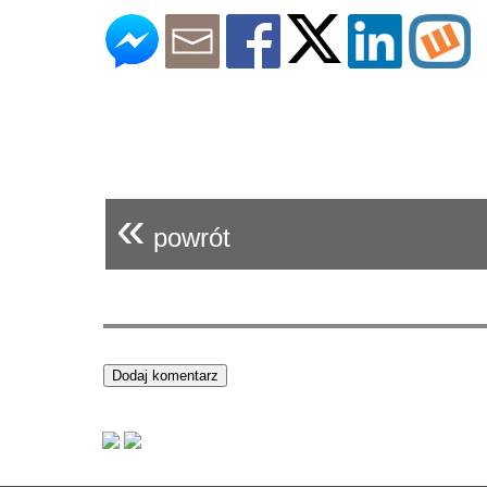
«
powrót