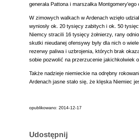
generała Pattona i marszałka Montgomery'ego c
W zimowych walkach w Ardenach wzięło udział p
wyniosły ok. 20 tysięcy zabitych i ok. 50 tysię
Niemcy stracili 16 tysięcy żołnierzy, rany odnio
skutki nieudanej ofensywy były dla nich o wiele
rezerwy paliwa i uzbrojenia, których brak okaz
sobie pozwolić na przerzucenie jakichkolwiek o
Także nadzieje niemieckie na odrębny rokowani
Ardenach jasne stało się, że klęska Niemiec jes
opublikowano: 2014-12-17
Udostępnij