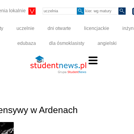
nia lokalnie
ty
uczelnie
dni otwarte
licencjackie
inżyn
edubaza
dla ósmoklasisty
angielski
ofensywy w Ardenach