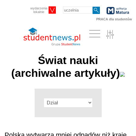
wydarzenia
lokalnie
PRACA dla studentów
Świat nauki
(archiwalne artykuły)
Polska wytwarza mniej odpadów niż kraje