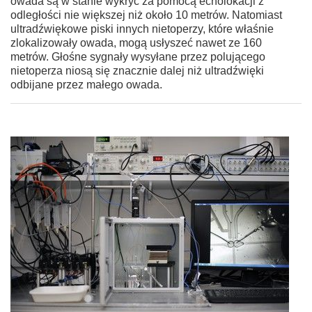
owada są w stanie wykryć za pomocą echolokacji z
odległości nie większej niż około 10 metrów. Natomiast
ultradźwiękowe piski innych nietoperzy, które właśnie
zlokalizowały owada, mogą usłyszeć nawet ze 160
metrów. Głośne sygnały wysyłane przez polującego
nietoperza niosą się znacznie dalej niż ultradźwięki
odbijane przez małego owada.