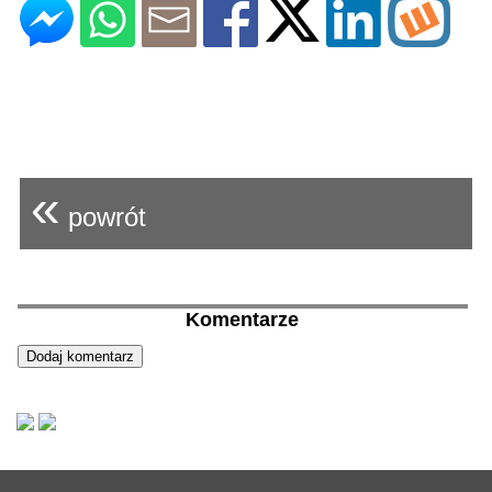
«
powrót
Komentarze