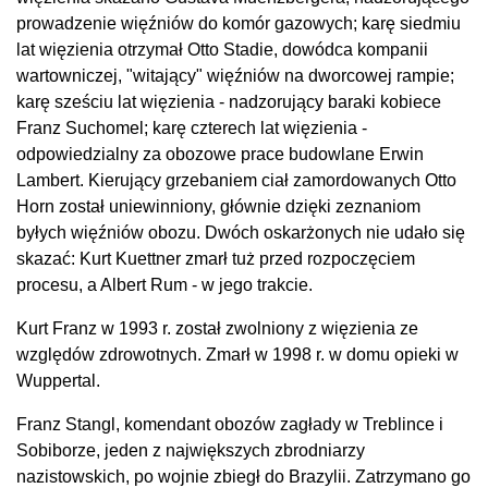
prowadzenie więźniów do komór gazowych; karę siedmiu
lat więzienia otrzymał Otto Stadie, dowódca kompanii
wartowniczej, "witający" więźniów na dworcowej rampie;
karę sześciu lat więzienia - nadzorujący baraki kobiece
Franz Suchomel; karę czterech lat więzienia -
odpowiedzialny za obozowe prace budowlane Erwin
Lambert. Kierujący grzebaniem ciał zamordowanych Otto
Horn został uniewinniony, głównie dzięki zeznaniom
byłych więźniów obozu. Dwóch oskarżonych nie udało się
skazać: Kurt Kuettner zmarł tuż przed rozpoczęciem
procesu, a Albert Rum - w jego trakcie.
Kurt Franz w 1993 r. został zwolniony z więzienia ze
względów zdrowotnych. Zmarł w 1998 r. w domu opieki w
Wuppertal.
Franz Stangl, komendant obozów zagłady w Treblince i
Sobiborze, jeden z największych zbrodniarzy
nazistowskich, po wojnie zbiegł do Brazylii. Zatrzymano go