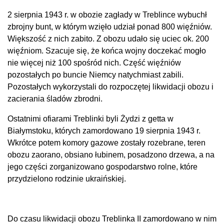
2 sierpnia 1943 r. w obozie zagłady w Treblince wybuchł
zbrojny bunt, w którym wzięło udział ponad 800 więźniów.
Większość z nich zabito. Z obozu udało się uciec ok. 200
więźniom. Szacuje się, że końca wojny doczekać mogło
nie więcej niż 100 spośród nich. Część więźniów
pozostałych po buncie Niemcy natychmiast zabili.
Pozostałych wykorzystali do rozpoczętej likwidacji obozu i
zacierania śladów zbrodni.
Ostatnimi ofiarami Treblinki byli Żydzi z getta w
Białymstoku, których zamordowano 19 sierpnia 1943 r.
Wkrótce potem komory gazowe zostały rozebrane, teren
obozu zaorano, obsiano łubinem, posadzono drzewa, a na
jego części zorganizowano gospodarstwo rolne, które
przydzielono rodzinie ukraińskiej.
Do czasu likwidacji obozu Treblinka II zamordowano w nim