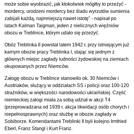
może sobie wyobrazić, jak ktokolwiek mógłby to przeżyć -
mordercy, urodzeni mordercy bez śladu wyrzutów sumienia
zabijali każdą, najmniejszą nawet istotę" - napisał po
latach Kalman Taigman, jeden z nielicznych więźniów
obozu w Treblince, którym udało się przeżyć.
Obóz Treblinka II powstał latem 1942 r. przy istniejącym już
karnym obozie pracy Treblinka I, stając się jednym z
głównych miejsc zagłady ludności żydowskiej na ziemiach
okupowanych przez Niemców.
Załogę obozu w Treblince stanowiło ok. 30 Niemców i
Austriaków, służący w oddziałach SS i policji oraz 100-120
strażników, w większości narodowości ukraińskiej. Część
niemieckiej załogi miała za sobą udział w akcji T4
(przeprowadzana od 1939 r. akcja likwidacji osób chorych i
niepełnosprawnych) oraz służbę w obozie zagłady w
Sobiborze. Komendantami Treblinki II byli kolejno Irmfried
Eberl, Franz Stangl i Kurt Franz.