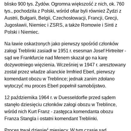
blisko 900 tys. Żydów. Ogromna większość z nich, ok. 760
tys., pochodziła z Polski, wśród ofiar byli również Żydzi z
Austrii, Bułgarii, Belgii, Czechosłowacji, Francji, Grecji,
Jugosławii, Niemiec i ZSRS, a także Romowie i Sinti z
Polski i Niemiec.
Na ławie oskarżonych jako pierwszy spośród członków
załogi Treblinki zasiadł w 1951 r. esesman Josef Hirtreiter -
sąd we Frankfurcie nad Menem skazał go na karę
dożywotniego więzienia. Wcześniej w 1947 r. aresztowany
został przez władze alianckie Irmfried Eberl, pierwszy
komendant obozu w Treblince; jednak zanim zdołano
wytoczyć mu proces Eberl popełnił samobójstwo.
12 października 1964 r. w Duesseldorfie przed sądem
stanęło dziesięciu członków załogi obozu w Treblince,
wśród nich Kurt Franz - zastępca komendanta obozu
Franza Stangla i ostatni komendant Treblinki.
Proces trwał dziesięć miesięcy. W tym czasie sąd