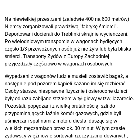
Na niewielkiej przestrzeni (zaledwie 400 na 600 metrów)
Niemcy zorganizowali prawdziwą "fabrykę śmierci".
Deportowani docierali do Treblinki skrajnie wycieńczeni.
Po wielodniowym transporcie w wagonach bydlęcych
często 1/3 przewożonych osób już nie żyła lub była bliska
śmierci. Transporty Żydów z Europy Zachodniej
przyjeżdżały częściowo w wagonach osobowych.
Wypędzeni z wagonów ludzie musieli zostawić bagaż, a
następnie pod pozorem kąpieli kazano im się rozbierać.
Osoby starsze, niesprawne fizycznie i osierocone dzieci
były od razu zabijane strzałem w tył głowy w tzw. lazarecie.
Pozostali, popędzani z wielką brutalnością, szli do
przypominających łaźnie komór gazowych, gdzie byli
uśmiercani spalinami z motoru diesla, dusząc się w
wielkich męczarniach przez ok. 30 minut. W tym czasie
żydowscy więźniowie sortowali rzeczy zamordowanych,