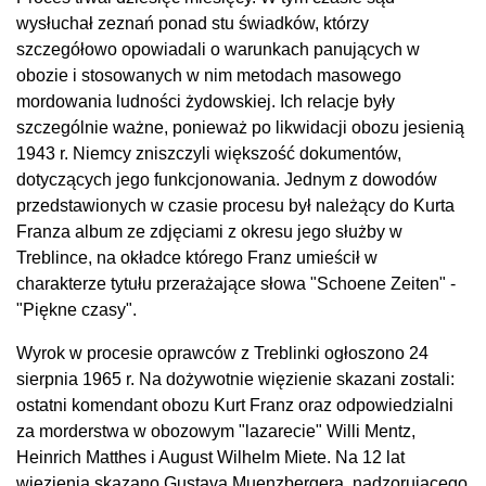
wysłuchał zeznań ponad stu świadków, którzy
szczegółowo opowiadali o warunkach panujących w
obozie i stosowanych w nim metodach masowego
mordowania ludności żydowskiej. Ich relacje były
szczególnie ważne, ponieważ po likwidacji obozu jesienią
1943 r. Niemcy zniszczyli większość dokumentów,
dotyczących jego funkcjonowania. Jednym z dowodów
przedstawionych w czasie procesu był należący do Kurta
Franza album ze zdjęciami z okresu jego służby w
Treblince, na okładce którego Franz umieścił w
charakterze tytułu przerażające słowa "Schoene Zeiten" -
"Piękne czasy".
Wyrok w procesie oprawców z Treblinki ogłoszono 24
sierpnia 1965 r. Na dożywotnie więzienie skazani zostali:
ostatni komendant obozu Kurt Franz oraz odpowiedzialni
za morderstwa w obozowym "lazarecie" Willi Mentz,
Heinrich Matthes i August Wilhelm Miete. Na 12 lat
więzienia skazano Gustava Muenzbergera, nadzorującego