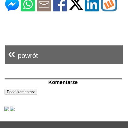
«
powrót
Komentarze