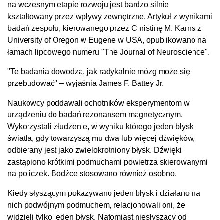
na wczesnym etapie rozwoju jest bardzo silnie
kształtowany przez wpływy zewnętrzne. Artykuł z wynikami
badań zespołu, kierowanego przez Christinę M. Karns z
University of Oregon w Eugene w USA, opublikowano na
łamach lipcowego numeru "The Journal of Neuroscience".
"Te badania dowodzą, jak radykalnie mózg może się
przebudować" – wyjaśnia James F. Battey Jr.
Naukowcy poddawali ochotników eksperymentom w
urządzeniu do badań rezonansem magnetycznym.
Wykorzystali złudzenie, w wyniku którego jeden błysk
światła, gdy towarzyszą mu dwa lub więcej dźwięków,
odbierany jest jako zwielokrotniony błysk. Dźwięki
zastąpiono krótkimi podmuchami powietrza skierowanymi
na policzek. Bodźce stosowano również osobno.
Kiedy słyszącym pokazywano jeden błysk i działano na
nich podwójnym podmuchem, relacjonowali oni, że
widzieli tylko jeden błysk. Natomiast niesłyszący od