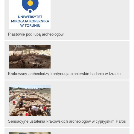
Piastowie pod lupą archeologów
Krakowscy archeolodzy kontynuują pionierskie badania w Izraelu
Sensacyjne ustalenia krakowskich archeologów w cypryjskim Pafos