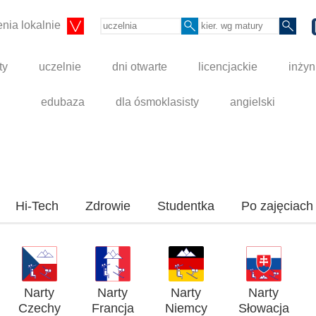
nia lokalnie
ty
uczelnie
dni otwarte
licencjackie
inżyn
edubaza
dla ósmoklasisty
angielski
Hi-Tech
Zdrowie
Studentka
Po zajęciach
Narty
Narty
Narty
Narty
Czechy
Francja
Niemcy
Słowacja