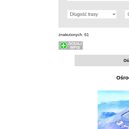
znalezionych: 61
Oś
Ośro