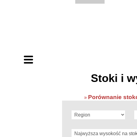
Stoki i w
Porównanie stokó
»