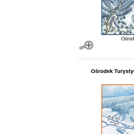
Ośrod
Ośrodek Turyst