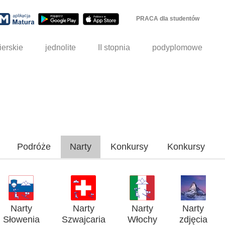
PRACA dla studentów
ierskie
jednolite
II stopnia
podyplomowe
Podróże
Narty
Konkursy
Konkursy
Narty
Narty
Narty
Narty
Słowenia
Szwajcaria
Włochy
zdjęcia