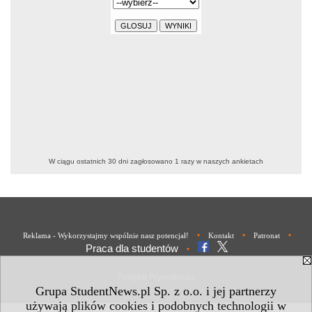
W ciągu ostatnich 30 dni zagłosowano
1
razy w naszych ankietach
•
•
•
Reklama - Wykorzystajmy wspólnie nasz potencjał!
Kontakt
Patronat
Praca dla studentów
•
Polityka Prywatności
Grupa StudentNews.pl Sp. z o.o. i jej partnerzy
używają plików cookies i podobnych technologii w