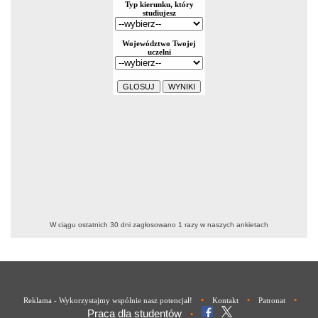
W ciągu ostatnich 30 dni zagłosowano
1
razy w naszych ankietach
•
•
•
Reklama - Wykorzystajmy wspólnie nasz potencjał!
Kontakt
Patronat
Praca dla studentów
•