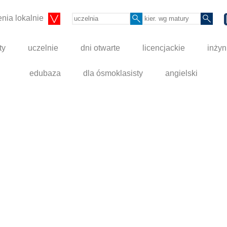
nia lokalnie
ty
uczelnie
dni otwarte
licencjackie
inżyn
edubaza
dla ósmoklasisty
angielski