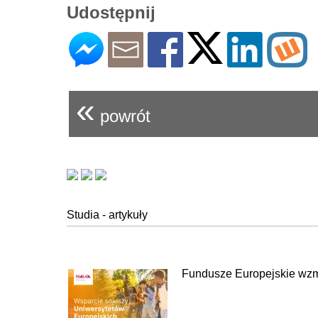
Udostępnij
«
powrót
Studia - artykuły
Fundusze Europejskie wzm