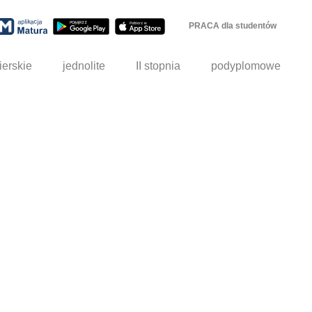
PRACA dla studentów
ierskie
jednolite
II stopnia
podyplomowe