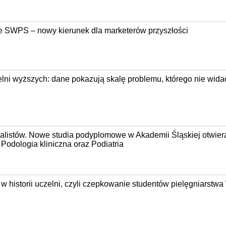
e SWPS – nowy kierunek dla marketerów przyszłości
ni wyższych: dane pokazują skalę problemu, którego nie wida
jalistów. Nowe studia podyplomowe w Akademii Śląskiej otwier
odologia kliniczna oraz Podiatria
 w historii uczelni, czyli czepkowanie studentów pielęgniarst