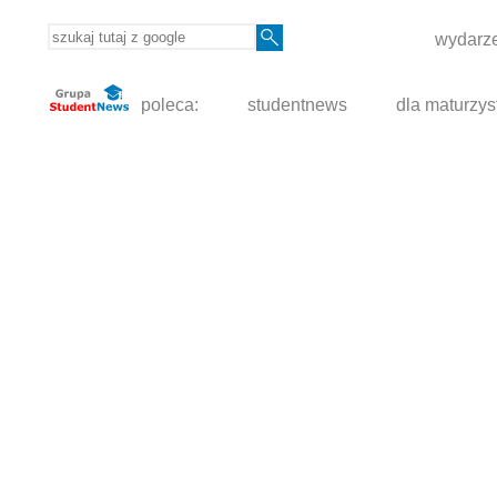
wydarze
poleca:
studentnews
dla maturzys