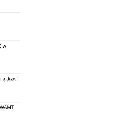
ć w
ają drzwi
wa WAMT