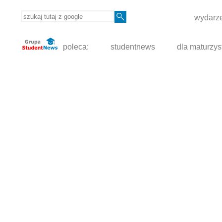
wydarze
poleca:
studentnews
dla maturzys