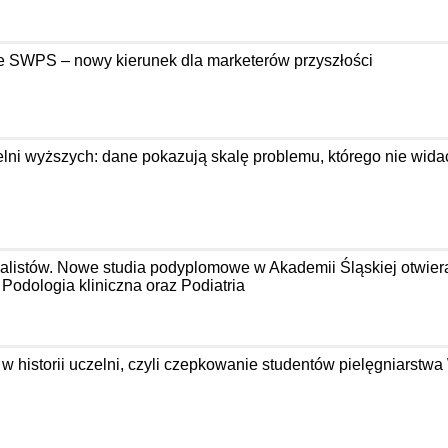
e SWPS – nowy kierunek dla marketerów przyszłości
ni wyższych: dane pokazują skalę problemu, którego nie wida
jalistów. Nowe studia podyplomowe w Akademii Śląskiej otwier
odologia kliniczna oraz Podiatria
 w historii uczelni, czyli czepkowanie studentów pielęgniarst