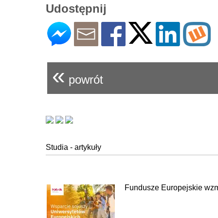
Udostępnij
«
powrót
Studia - artykuły
Fundusze Europejskie wzm