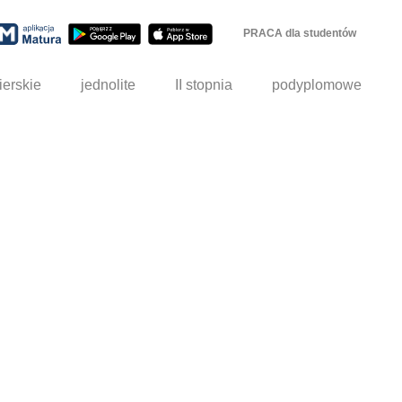
PRACA dla studentów
ierskie
jednolite
II stopnia
podyplomowe