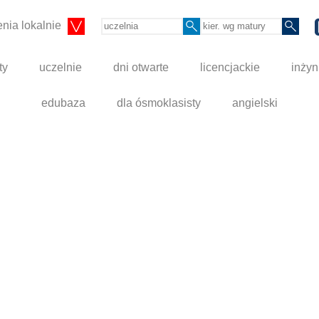
nia lokalnie
ty
uczelnie
dni otwarte
licencjackie
inżyn
edubaza
dla ósmoklasisty
angielski