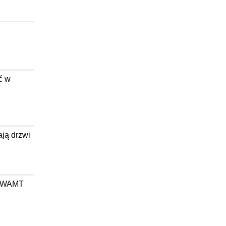
ć w
ają drzwi
wa WAMT