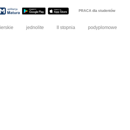
PRACA dla studentów
ierskie
jednolite
II stopnia
podyplomowe