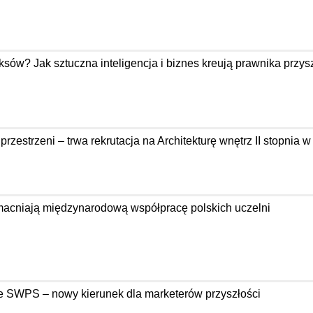
ów? Jak sztuczna inteligencja i biznes kreują prawnika przysz
zestrzeni – trwa rekrutacja na Architekturę wnętrz II stopnia 
acniają międzynarodową współpracę polskich uczelni
e SWPS – nowy kierunek dla marketerów przyszłości