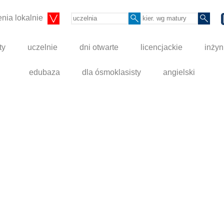
nia lokalnie
ty
uczelnie
dni otwarte
licencjackie
inżyn
edubaza
dla ósmoklasisty
angielski