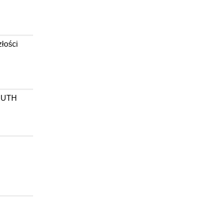
łości
w UTH