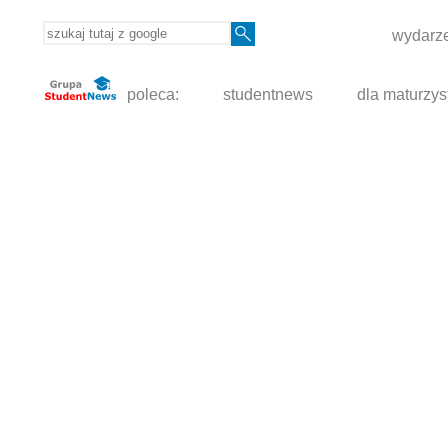
wydarze
poleca:
studentnews
dla maturzys