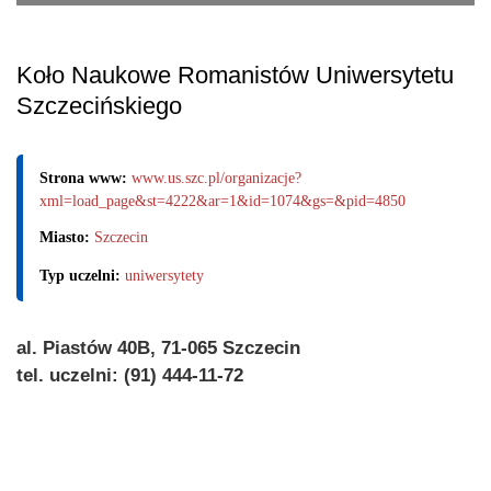
Koło Naukowe Romanistów Uniwersytetu
Szczecińskiego
Strona www:
www.us.szc.pl/organizacje?
xml=load_page&st=4222&ar=1&id=1074&gs=&pid=4850
Miasto:
Szczecin
Typ uczelni:
uniwersytety
al. Piastów 40B, 71-065 Szczecin
tel. uczelni: (91) 444-11-72