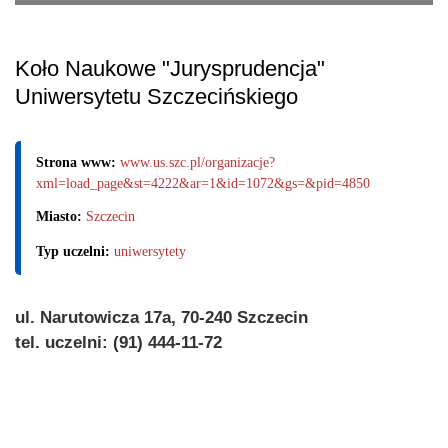
Koło Naukowe "Jurysprudencja"
Uniwersytetu Szczecińskiego
Strona www:
www.us.szc.pl/organizacje?
xml=load_page&st=4222&ar=1&id=1072&gs=&pid=4850
Miasto:
Szczecin
Typ uczelni:
uniwersytety
ul. Narutowicza 17a, 70-240 Szczecin
tel. uczelni: (91) 444-11-72