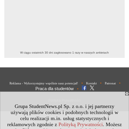
W ciągu ostatnich 30 dni zagłosowano
1
razy w naszych ankietach
•
•
•
Reklama - Wykorzystajmy wspólnie nasz potencjał!
Kontakt
Patronat
Praca dla studentów
•
Polityka Prywatności
Grupa StudentNews.pl Sp. z o.o. i jej partnerzy
używają plików cookies i podobnych technologii w
celu realizacji m.in. usług statystycznych i
reklamowych zgodnie z
Polityką Prywatności
. Możesz