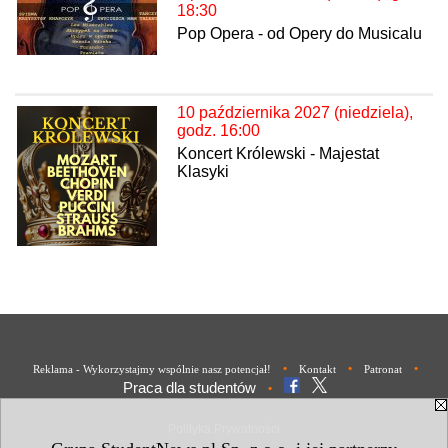
18:30
Pop Opera - od Opery do Musicalu
10 października 2027 (niedziela),
godz. 16:00
Koncert Królewski - Majestat
Klasyki
•
•
•
Reklama - Wykorzystajmy wspólnie nasz potencjał!
Kontakt
Patronat
Praca dla studentów
•
Polityka Prywatności