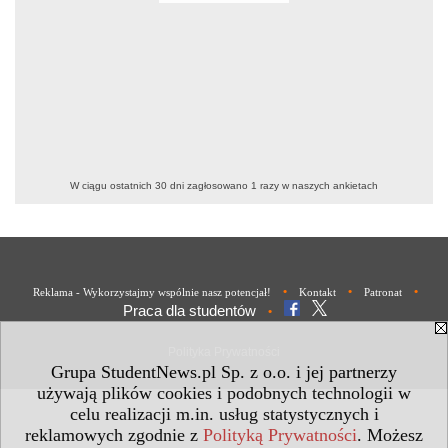
W ciągu ostatnich 30 dni zagłosowano
1
razy w naszych ankietach
•
•
•
Reklama - Wykorzystajmy wspólnie nasz potencjał!
Kontakt
Patronat
Praca dla studentów
•
Polityka Prywatności
Grupa StudentNews.pl Sp. z o.o. i jej partnerzy
używają plików cookies i podobnych technologii w
celu realizacji m.in. usług statystycznych i
reklamowych zgodnie z
Polityką Prywatności
. Możesz