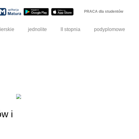
PRACA dla studentów
ierskie
jednolite
II stopnia
podyplomowe
ów i