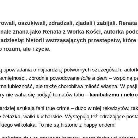
owali, oszukiwali, zdradzali, zjadali i zabijali. Renata
nale znana jako Renata z Worka Kości, autorka pod
dziesiąt historii wstrząsających przestępstw, które 
rozum, ale i życie.
ią opowiadania o najbardziej potwornych szczegółach, autor
z namiętności, zbrodnie powodowane
folie à deux
– wspólną pa
a lubieżność, ale także chorobliwa miłość własna. W pasji
ry nie waha się podjąć tematów tabu –
kanibalizmu i nekrof
rdziej szukają fani true crime – dużo w niej rekwizytów, tak
ce żelazka, wałki kucharskie. Występują też odrażające post
kiego wilkołaka. To nie są historie z happy endem!