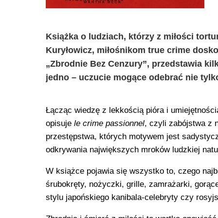
Książka o ludziach, którzy z miłości tortur
Kuryłowicz, miłośnikom true crime dosko
„Zbrodnie Bez Cenzury”, przedstawia kilka
jedno – uczucie mogące odebrać nie tylko 
Łącząc wiedzę z lekkością pióra i umiejętnośc
opisuje
le crime passionnel
, czyli zabójstwa 
przestępstwa, których motywem jest sadystyczn
odkrywania największych mroków ludzkiej natu
W książce pojawia się wszystko to, czego najba
śrubokręty, nożyczki, grille, zamrażarki, gorą
stylu japońskiego kanibala-celebryty czy rosyjs