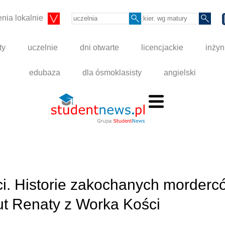
nia lokalnie
ty
uczelnie
dni otwarte
licencjackie
inżyn
edubaza
dla ósmoklasisty
angielski
ci. Historie zakochanych morderc
iut Renaty z Worka Kości