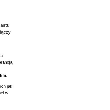
castu
łączy
ka
ranoją,
ilii
.
ich jak
aci w