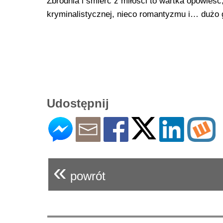
Zbrodnia i śmierć z miłości to wartka opowie
kryminalistycznej, nieco romantyzmu i… dużo 
Udostępnij
«
powrót