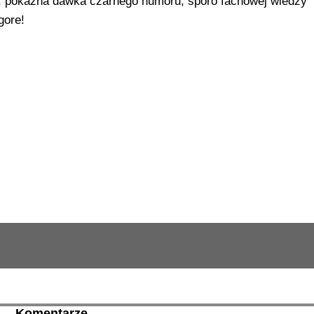
ść, pokaźna dawka czarnego humoru, sporo fachowej wiedzy
gore!
Komentarze