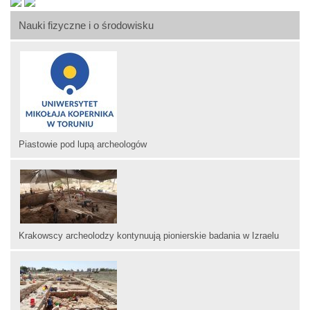
Nauki fizyczne i o środowisku
Piastowie pod lupą archeologów
Krakowscy archeolodzy kontynuują pionierskie badania w Izraelu