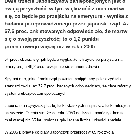
Dwie trzecie Japończyków zaniepokojonych jest o
swoją przyszłość, w tym większość z nich martwi
się, co będzie po przejściu na emeryturę - wynika z
badania przeprowadzonego przez japoński rząd. Aż
67,6 proc. ankietowanych odpowiedziało, że martwi
się o swoją przyszłość; to o 1,2 punktu
procentowego więcej niż w roku 2005.
54 proc. obawia się, jak będzie wyglądało ich życie po przejściu na
emeryturę, a 48,2 proc. przejmuje się stanem zdrowia.
Spytani o to, jakie środki rząd powinien podjąć, aby polepszyć ich
standard życia, aż 72,7 proc. badanych odpowiedziało, że chce reformy
systemu ubezpieczeń społecznych.
Japonia ma najwyższą liczbę ludzi starszych i najniższą ludzi młodych
na świecie. Ocenia się, że do roku 2050 co trzeci Japończyk będzie
miał więcej niż 65 lat, podczas gdy łączna liczba ludności spadnie.
W 2005 r. prawie co piąty Japończyk przekroczył 65 rok życia.