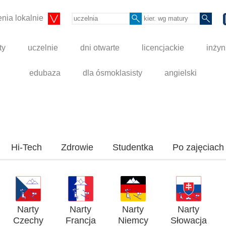
nia lokalnie
ty
uczelnie
dni otwarte
licencjackie
inżyn
edubaza
dla ósmoklasisty
angielski
Hi-Tech
Zdrowie
Studentka
Po zajęciach
Narty
Narty
Narty
Narty
Czechy
Francja
Niemcy
Słowacja