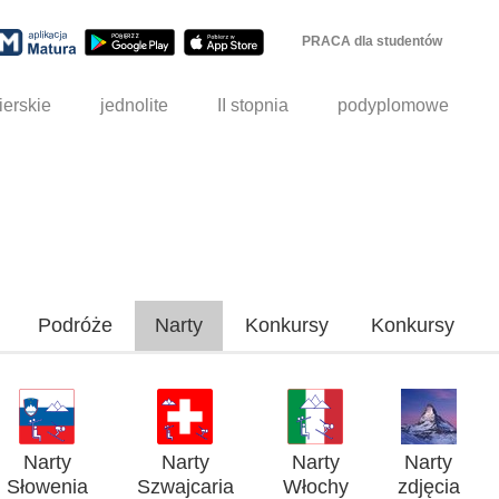
PRACA dla studentów
ierskie
jednolite
II stopnia
podyplomowe
Podróże
Narty
Konkursy
Konkursy
Narty
Narty
Narty
Narty
Słowenia
Szwajcaria
Włochy
zdjęcia