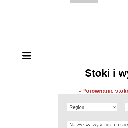
Stoki i w
Porównanie stokó
»