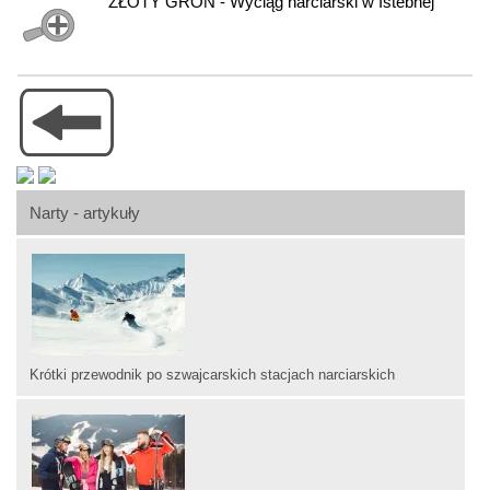
ZŁOTY GROŃ - Wyciąg narciarski w Istebnej
Narty - artykuły
Krótki przewodnik po szwajcarskich stacjach narciarskich