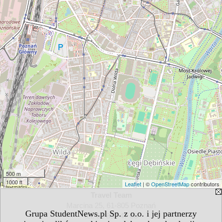
500 m
1000 ft
Leaflet
| ©
OpenStreetMap
contributors
Travel Team
Marcina 25, 61-805 Poznań
Grupa StudentNews.pl Sp. z o.o. i jej partnerzy
tel. 61 852 47 06