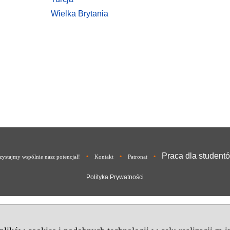
Wielka Brytania
Praca dla student
•
•
•
ystajmy wspólnie nasz potencjał!
Kontakt
Patronat
Polityka Prywatności