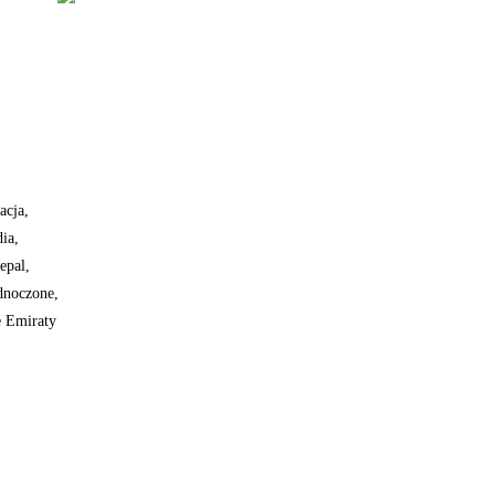
acja,
ia,
epal,
dnoczone,
e Emiraty