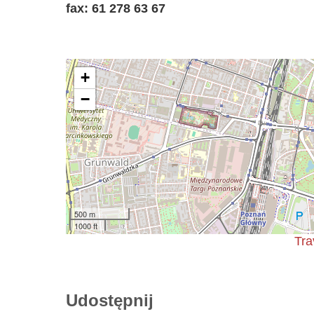
fax: 61 278 63 67
+
−
500 m
1000 ft
Tra
Udostępnij