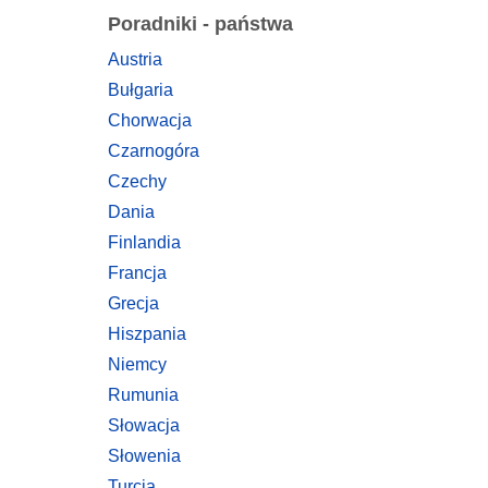
Poradniki - państwa
Austria
Bułgaria
Chorwacja
Czarnogóra
Czechy
Dania
Finlandia
Francja
Grecja
Hiszpania
Niemcy
Rumunia
Słowacja
Słowenia
Turcja