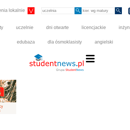
nia lokalnie
ty
uczelnie
dni otwarte
licencjackie
inżyn
edubaza
dla ósmoklasisty
angielski