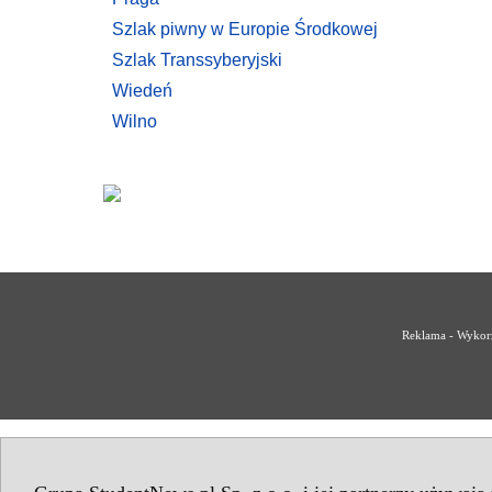
Szlak piwny w Europie Środkowej
Szlak Transsyberyjski
Wiedeń
Wilno
Reklama - Wykorz