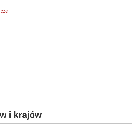
icze
w i krajów