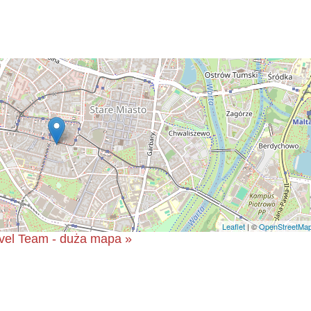
Leaflet
| ©
OpenStreetMa
vel Team - duża mapa »