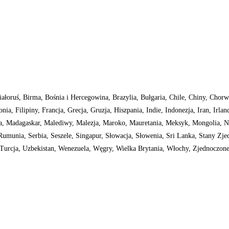
ałoruś, Birma, Bośnia i Hercegowina, Brazylia, Bułgaria, Chile, Chiny, Chorw
a, Filipiny, Francja, Grecja, Gruzja, Hiszpania, Indie, Indonezja, Iran, Irland
wa, Madagaskar, Malediwy, Malezja, Maroko, Mauretania, Meksyk, Mongolia, N
umunia, Serbia, Seszele, Singapur, Słowacja, Słowenia, Sri Lanka, Stany Zje
, Turcja, Uzbekistan, Wenezuela, Węgry, Wielka Brytania, Włochy, Zjednoczon