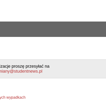
izacje proszę przesyłać na
miany@studentnews.pl
łych wypadkach