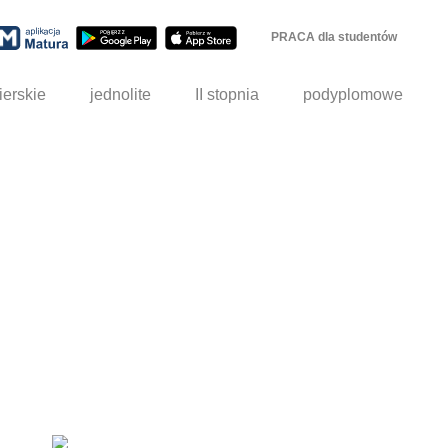
PRACA dla studentów
ierskie
jednolite
II stopnia
podyplomowe