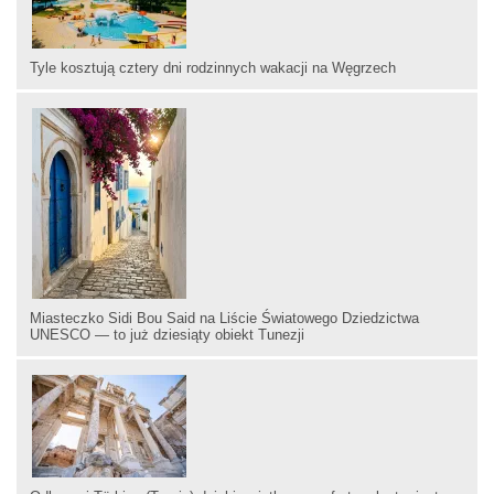
Tyle kosztują cztery dni rodzinnych wakacji na Węgrzech
Miasteczko Sidi Bou Said na Liście Światowego Dziedzictwa
UNESCO — to już dziesiąty obiekt Tunezji