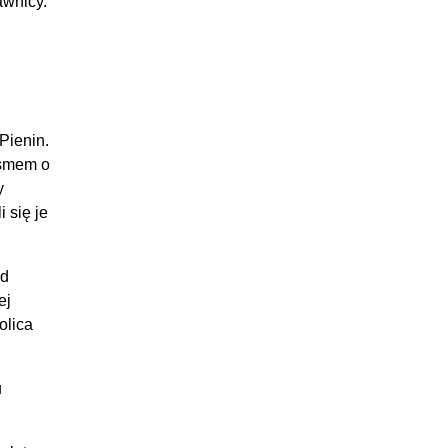
awnicy.
Pienin.
asmem o
y
 się je
od
ej
olica
u
.