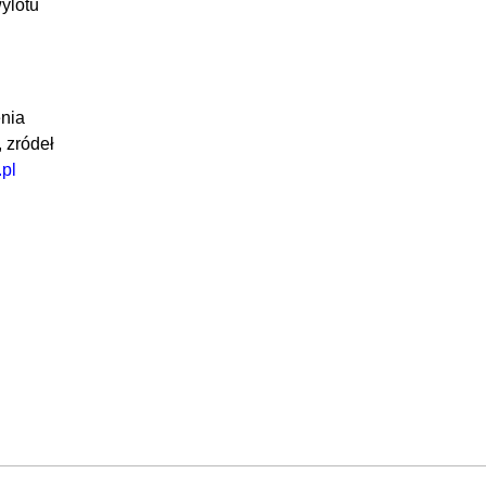
ylotu
enia
 zródeł
pl