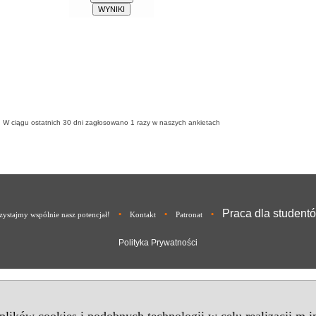
W ciągu ostatnich 30 dni zagłosowano
1
razy w naszych ankietach
Praca dla student
•
•
•
ystajmy wspólnie nasz potencjał!
Kontakt
Patronat
Polityka Prywatności