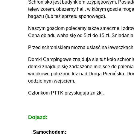
Schronisko jest budynkiem trzypiętrowym. Posiada
telewizorem, obszerny hall, w którym goscie mog
bagażu (lub też sprzętu sportowego).
Naszym gosciom polecamy także smaczne i zdrowe
Cena obiadu waha się od 5 zł do 15 zł. Sniadania
Przed schroniskiem można usiasć na ławeczkach i
Domki Campingowe znajduja się tuż koło schroni
domki znajduje się zadaszone miejsce do palenia og
widokowe położone tuż nad Droga Pienińska. Domk
oddzielnym wejsciem.
Członkom PTTK przysługuja zniżki.
Dojazd:
Samochodem: