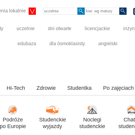
nia lokalnie
ty
uczelnie
dni otwarte
licencjackie
inżyn
edubaza
dla ósmoklasisty
angielski
Hi-Tech
Zdrowie
Studentka
Po zajęciach
Podróże
Studenckie
Noclegi
Chat
po Europie
wyjazdy
studenckie
studen