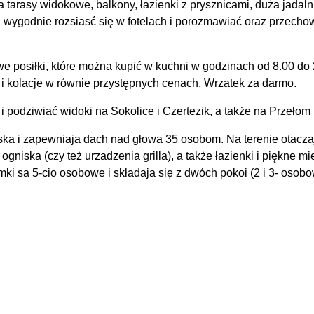
 tarasy widokowe, balkony, łazienki z prysznicami, duża jadaln
a wygodnie rozsiasć się w fotelach i porozmawiać oraz przecho
 posiłki, które można kupić w kuchni w godzinach od 8.00 do 
 i kolacje w równie przystępnych cenach. Wrzatek za darmo.
 podziwiać widoki na Sokolice i Czertezik, a także na Przełom
ska i zapewniaja dach nad głowa 35 osobom. Na terenie otacz
niska (czy też urzadzenia grilla), a także łazienki i piękne mi
i sa 5-cio osobowe i składaja się z dwóch pokoi (2 i 3- osobo