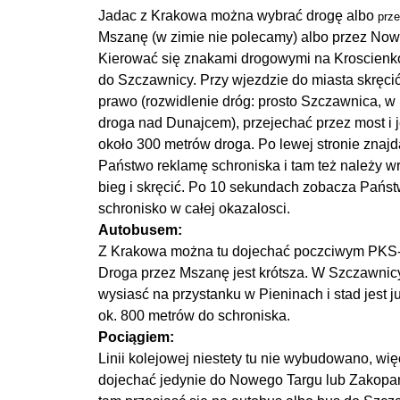
Jadac z Krakowa można wybrać drogę albo
prz
Mszanę (w zimie nie polecamy) albo przez Now
Kierować się znakami drogowymi na Kroscienko
do Szczawnicy. Przy wjezdzie do miasta skręci
prawo (rozwidlenie dróg: prosto Szczawnica, w
droga nad Dunajcem), przejechać przez most i 
około 300 metrów droga. Po lewej stronie znajd
Państwo reklamę schroniska i tam też należy wr
bieg i skręcić. Po 10 sekundach zobacza Pańs
schronisko w całej okazalosci.
Autobusem:
Z Krakowa można tu dojechać poczciwym PKS
Droga przez Mszanę jest krótsza. W Szczawnic
wysiasć na przystanku w Pieninach i stad jest ju
ok. 800 metrów do schroniska.
Pociągiem:
Linii kolejowej niestety tu nie wybudowano, wi
dojechać jedynie do Nowego Targu lub Zakopa