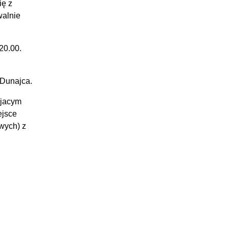
ię z
walnie
20.00.
 Dunajca.
ajacym
ejsce
wych) z