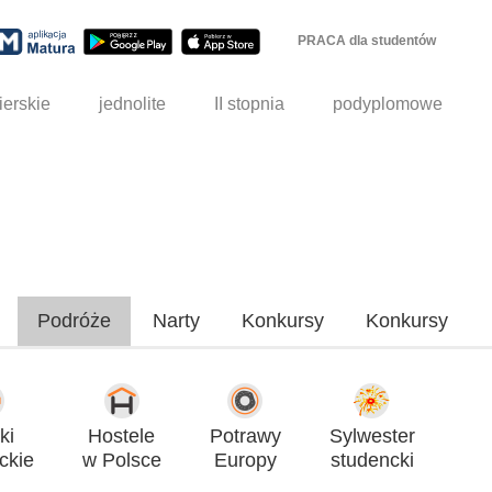
PRACA dla studentów
ierskie
jednolite
II stopnia
podyplomowe
Podróże
Narty
Konkursy
Konkursy
ki
Hostele
Potrawy
Sylwester
ckie
w Polsce
Europy
studencki