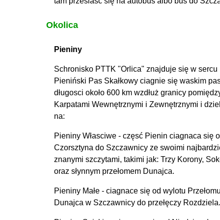
tam przesiasć się na autobus albo bus do Szcz
Okolica
Pieniny
Schronisko PTTK "Orlica" znajduje się w sercu 
Pieniński Pas Skałkowy ciagnie się waskim p
długosci około 600 km wzdłuż granicy pomiędz
Karpatami Wewnętrznymi i Zewnętrznymi i dzieli
na:
Pieniny Własciwe - częsć Pienin ciagnaca się 
Czorsztyna do Szczawnicy ze swoimi najbardzi
znanymi szczytami, takimi jak: Trzy Korony, Sok
oraz słynnym przełomem Dunajca.
Pieniny Małe - ciagnace się od wylotu Przełom
Dunajca w Szczawnicy do przełęczy Rozdziela