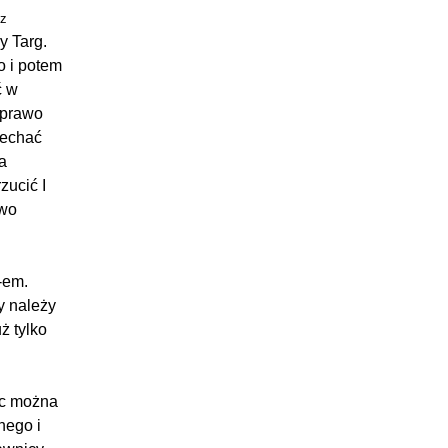
ez
y Targ.
 i potem
ć w
 prawo
jechać
a
zucić I
two
-em.
y należy
ż tylko
ęc można
nego i