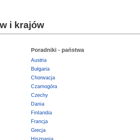
w i krajów
Poradniki - państwa
Austria
Bułgaria
Chorwacja
Czarnogóra
Czechy
Dania
Finlandia
Francja
Grecja
Hiszpania