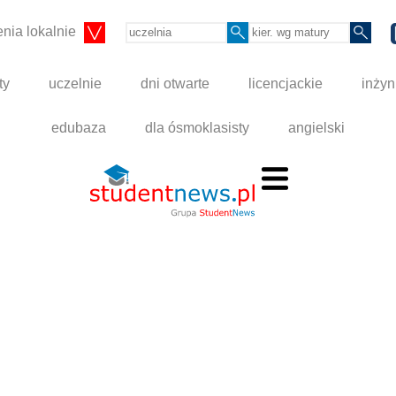
nia lokalnie
ty
uczelnie
dni otwarte
licencjackie
inżyn
edubaza
dla ósmoklasisty
angielski