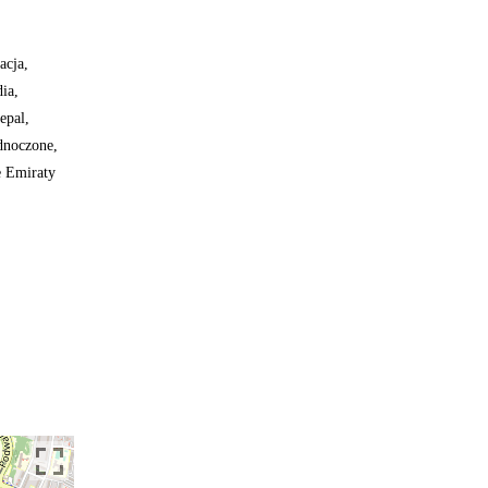
acja,
ia,
epal,
dnoczone,
e Emiraty