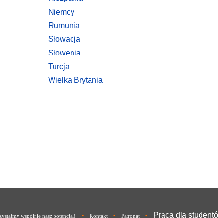
Niemcy
Rumunia
Słowacja
Słowenia
Turcja
Wielka Brytania
Praca dla student
•
•
•
ystajmy wspólnie nasz potencjał!
Kontakt
Patronat