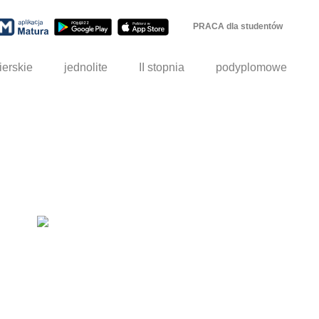
PRACA dla studentów
ierskie
jednolite
II stopnia
podyplomowe