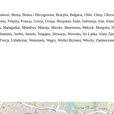
ałoruś, Birma, Bośnia i Hercegowina, Brazylia, Bułgaria, Chile, Chiny, Chorw
a, Filipiny, Francja, Grecja, Gruzja, Hiszpania, Indie, Indonezja, Iran, Irland
wa, Madagaskar, Malediwy, Malezja, Maroko, Mauretania, Meksyk, Mongolia, N
umunia, Serbia, Seszele, Singapur, Słowacja, Słowenia, Sri Lanka, Stany Zje
, Turcja, Uzbekistan, Wenezuela, Węgry, Wielka Brytania, Włochy, Zjednoczon