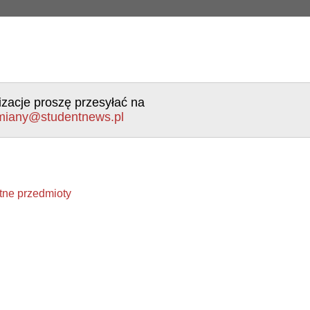
izacje proszę przesyłać na
miany@studentnews.pl
atne przedmioty