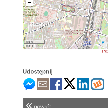
−
500 m
1000 ft
Tra
Udostępnij
«
powrót