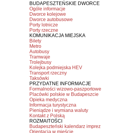
BUDAPESZTEŃSKIE DWORCE
Ogóle informacje
Dworce kolejowe
Dworce autobusowe
Porty lotnicze
Porty rzeczne
KOMUNIKACJA MIEJSKA
Bilety
Metro
Autobusy
Tramwaje
Trolejbusy
Kolejka podmiejska HEV
Transport rzeczny
Taksówki
PRZYDATNE INFORMACJE
Formalności wizowo-paszportowe
Placówki polskie w Budapeszcie
Opieka medyczna
Informacja turystyczna
Pieniądze i wymiana waluty
Kontakt z Polską
ROZMAITOŚCI
Budapeszteński kalendarz imprez
Orientacja w mieście