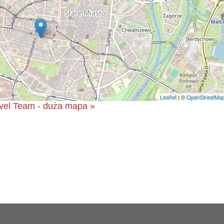
Leaflet
| ©
OpenStreetMa
vel Team - duża mapa »