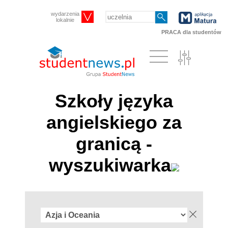
wydarzenia
lokalnie
PRACA dla studentów
Szkoły języka
angielskiego za
granicą -
wyszukiwarka