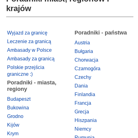
krajów
Poradniki - państwa
Wyjazd za granicę
Leczenie za granicą
Austria
Ambasady w Polsce
Bułgaria
Ambasady za granicą
Chorwacja
Polskie przejścia
Czarnogóra
graniczne :)
Czechy
Poradniki - miasta,
Dania
regiony
Finlandia
Budapeszt
Francja
Bukowina
Grecja
Grodno
Hiszpania
Kijów
Niemcy
Krym
Rumunia