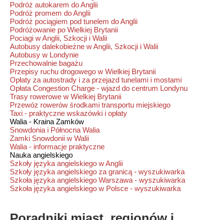
Podróż autokarem do Anglii
Podróż promem do Anglii
Podróż pociągiem pod tunelem do Anglii
Podróżowanie po Wielkiej Brytanii
Pociagi w Anglii, Szkocji i Walii
Autobusy dalekobieżne w Anglii, Szkocji i Walii
Autobusy w Londynie
Przechowalnie bagażu
Przepisy ruchu drogowego w Wielkiej Brytanii
Opłaty za autostrady i za przejazd tunelami i mostami
Opłata Congestion Charge - wjazd do centrum Londynu
Trasy rowerowe w Wielkiej Brytanii
Przewóz rowerów środkami transportu miejskiego
Taxi - praktyczne wskazówki i opłaty
Walia - Kraina Zamków
Snowdonia i Północna Walia
Zamki Snowdonii w Walii
Walia - informacje praktyczne
Nauka angielskiego
Szkoły języka angielskiego w Anglii
Szkoły języka angielskiego za granicą - wyszukiwarka
Szkoła języka angielskiego Warszawa - wyszukiwarka
Szkoła języka angielskiego w Polsce - wyszukiwarka
Poradniki miast, regionów i