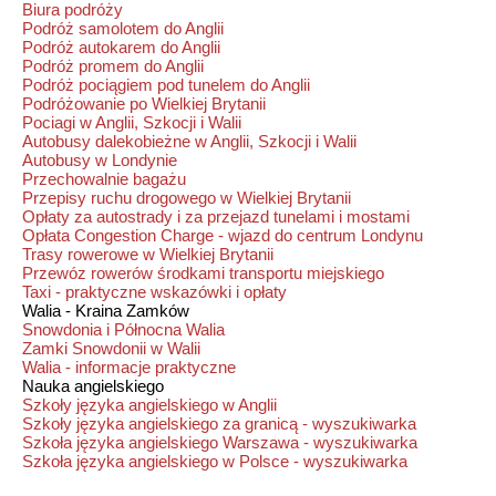
Biura podróży
Podróż samolotem do Anglii
Podróż autokarem do Anglii
Podróż promem do Anglii
Podróż pociągiem pod tunelem do Anglii
Podróżowanie po Wielkiej Brytanii
Pociagi w Anglii, Szkocji i Walii
Autobusy dalekobieżne w Anglii, Szkocji i Walii
Autobusy w Londynie
Przechowalnie bagażu
Przepisy ruchu drogowego w Wielkiej Brytanii
Opłaty za autostrady i za przejazd tunelami i mostami
Opłata Congestion Charge - wjazd do centrum Londynu
Trasy rowerowe w Wielkiej Brytanii
Przewóz rowerów środkami transportu miejskiego
Taxi - praktyczne wskazówki i opłaty
Walia - Kraina Zamków
Snowdonia i Północna Walia
Zamki Snowdonii w Walii
Walia - informacje praktyczne
Nauka angielskiego
Szkoły języka angielskiego w Anglii
Szkoły języka angielskiego za granicą - wyszukiwarka
Szkoła języka angielskiego Warszawa - wyszukiwarka
Szkoła języka angielskiego w Polsce - wyszukiwarka