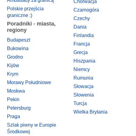
Ambasady za granicą
Chorwacja
Polskie przejścia
Czarnogóra
graniczne :)
Czechy
Poradniki - miasta,
Dania
regiony
Finlandia
Budapeszt
Francja
Bukowina
Grecja
Grodno
Hiszpania
Kijów
Niemcy
Krym
Rumunia
Morawy Południowe
Słowacja
Moskwa
Słowenia
Pekin
Turcja
Petersburg
Wielka Brytania
Praga
Szlak piwny w Europie
Środkowej