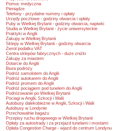
Pomoc medyczna
Pieniądze
Telefony - przydatne numery i opłaty
Urzędy pocztowe - godziny otwarcia i opłaty
Puby w Wielkiej Brytanii - godziny otwarcia, napiwki
Studia w Wielkiej Brytanii - życie uniwersyteckie
Praktyki w Anglii
Zakupy w Wielkiej Brytanii
Sklepy w Wielkiej Brytanii - godziny otwarcia
Zwrot podatku VAT
Centra sklepów fabrycznych - duże zniżki
Zakupy za miastem
Dotarcie do Anglii
Biura podróży
Podróż samolotem do Anglii
Podróż autokarem do Anglii
Podróż promem do Anglii
Podróż pociągiem pod tunelem do Anglii
Podróżowanie po Wielkiej Brytanii
Pociagi w Anglii, Szkocji i Walii
Autobusy dalekobieżne w Anglii, Szkocji i Walii
Autobusy w Londynie
Przechowalnie bagażu
Przepisy ruchu drogowego w Wielkiej Brytanii
Opłaty za autostrady i za przejazd tunelami i mostami
Opłata Congestion Charge - wjazd do centrum Londynu