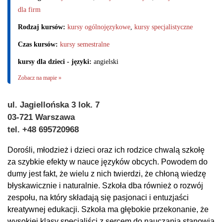
dla firm
Rodzaj kursów:
kursy ogólnojęzykowe
,
kursy specjalistyczne
Czas kursów:
kursy semestralne
kursy dla dzieci - języki:
angielski
Zobacz na mapie »
ul. Jagiellońska 3 lok. 7
03-721 Warszawa
tel. +48 695720968
Dorośli, młodzież i dzieci oraz ich rodzice chwalą szkołę
za szybkie efekty w nauce języków obcych. Powodem do
dumy jest fakt, że wielu z nich twierdzi, że chłoną wiedzę
błyskawicznie i naturalnie. Szkoła dba również o rozwój
zespołu, na który składają się pasjonaci i entuzjaści
kreatywnej edukacji. Szkoła ma głębokie przekonanie, że
wysokiej klasy specjaliści z sercem do nauczania stanowią