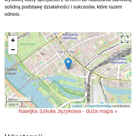
solidną podstawę działalności i sukcesów, które razem
odnosi.
+
−
500 m
1000 ft
Leaflet
| ©
OpenStreetMap
contributors
Nawijka Szkoła Językowa - duża mapa »