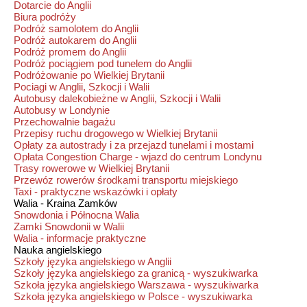
Dotarcie do Anglii
Biura podróży
Podróż samolotem do Anglii
Podróż autokarem do Anglii
Podróż promem do Anglii
Podróż pociągiem pod tunelem do Anglii
Podróżowanie po Wielkiej Brytanii
Pociagi w Anglii, Szkocji i Walii
Autobusy dalekobieżne w Anglii, Szkocji i Walii
Autobusy w Londynie
Przechowalnie bagażu
Przepisy ruchu drogowego w Wielkiej Brytanii
Opłaty za autostrady i za przejazd tunelami i mostami
Opłata Congestion Charge - wjazd do centrum Londynu
Trasy rowerowe w Wielkiej Brytanii
Przewóz rowerów środkami transportu miejskiego
Taxi - praktyczne wskazówki i opłaty
Walia - Kraina Zamków
Snowdonia i Północna Walia
Zamki Snowdonii w Walii
Walia - informacje praktyczne
Nauka angielskiego
Szkoły języka angielskiego w Anglii
Szkoły języka angielskiego za granicą - wyszukiwarka
Szkoła języka angielskiego Warszawa - wyszukiwarka
Szkoła języka angielskiego w Polsce - wyszukiwarka