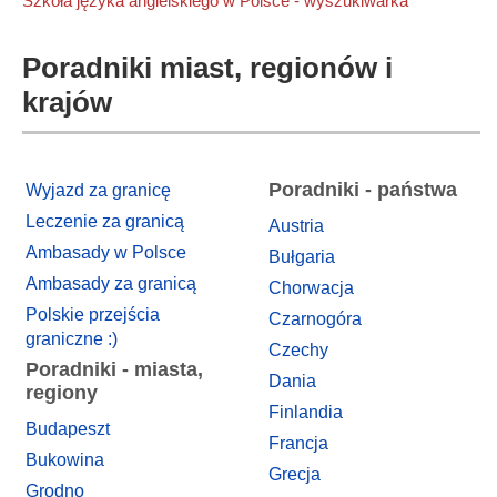
Szkoła języka angielskiego w Polsce - wyszukiwarka
Poradniki miast, regionów i
krajów
Poradniki - państwa
Wyjazd za granicę
Leczenie za granicą
Austria
Ambasady w Polsce
Bułgaria
Ambasady za granicą
Chorwacja
Polskie przejścia
Czarnogóra
graniczne :)
Czechy
Poradniki - miasta,
Dania
regiony
Finlandia
Budapeszt
Francja
Bukowina
Grecja
Grodno