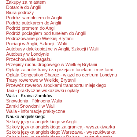
Zakupy za miastem
Dotarcie do Anglii
Biura podróży
Podróż samolotem do Anglii
Podróż autokarem do Anglii
Podróż promem do Anglii
Podróż pociągiem pod tunelem do Anglii
Podróżowanie po Wielkiej Brytanii
Pociagi w Anglii, Szkocji i Walii
Autobusy dalekobieżne w Anglii, Szkocji i Walii
Autobusy w Londynie
Przechowalnie bagażu
Przepisy ruchu drogowego w Wielkiej Brytanii
Opłaty za autostrady i za przejazd tunelami i mostami
Opłata Congestion Charge - wjazd do centrum Londynu
Trasy rowerowe w Wielkiej Brytanii
Przewóz rowerów środkami transportu miejskiego
Taxi - praktyczne wskazówki i opłaty
Walia - Kraina Zamków
Snowdonia i Północna Walia
Zamki Snowdonii w Walii
Walia - informacje praktyczne
Nauka angielskiego
Szkoły języka angielskiego w Anglii
Szkoły języka angielskiego za granicą - wyszukiwarka
Szkoła języka angielskiego Warszawa - wyszukiwarka