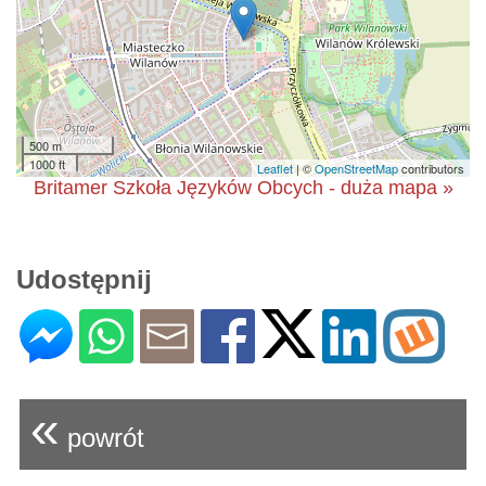
500 m
1000 ft
Leaflet
| ©
OpenStreetMap
contributors
Britamer Szkoła Języków Obcych - duża mapa »
Udostępnij
«
powrót