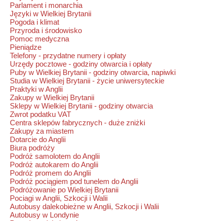
Parlament i monarchia
Języki w Wielkiej Brytanii
Pogoda i klimat
Przyroda i środowisko
Pomoc medyczna
Pieniądze
Telefony - przydatne numery i opłaty
Urzędy pocztowe - godziny otwarcia i opłaty
Puby w Wielkiej Brytanii - godziny otwarcia, napiwki
Studia w Wielkiej Brytanii - życie uniwersyteckie
Praktyki w Anglii
Zakupy w Wielkiej Brytanii
Sklepy w Wielkiej Brytanii - godziny otwarcia
Zwrot podatku VAT
Centra sklepów fabrycznych - duże zniżki
Zakupy za miastem
Dotarcie do Anglii
Biura podróży
Podróż samolotem do Anglii
Podróż autokarem do Anglii
Podróż promem do Anglii
Podróż pociągiem pod tunelem do Anglii
Podróżowanie po Wielkiej Brytanii
Pociagi w Anglii, Szkocji i Walii
Autobusy dalekobieżne w Anglii, Szkocji i Walii
Autobusy w Londynie