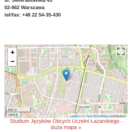
ul. Świeradowska 43
02-662 Warszawa
tel/fax: +48 22 54-35-430
+
−
500 m
1000 ft
Leaflet
| ©
OpenStreetMap
contributors
Studium Języków Obcych Uczelni Łazarskiego -
duża mapa »