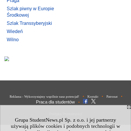
Praga
Szlak piwny w Europie
Środkowej
Szlak Transsyberyjski
Wiedeń
Wilno
•
•
•
Reklama - Wykorzystajmy wspólnie nasz potencjał!
Kontakt
Patronat
Praca dla studentów
•
Polityka Prywatności
Grupa StudentNews.pl Sp. z o.o. i jej partnerzy
używają plików cookies i podobnych technologii w