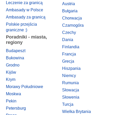
Leczenie za granicą
Austria
Ambasady w Polsce
Bułgaria
Ambasady za granicą
Chorwacja
Polskie przejścia
Czarnogóra
graniczne :)
Czechy
Poradniki - miasta,
Dania
regiony
Finlandia
Budapeszt
Francja
Bukowina
Grecja
Grodno
Hiszpania
Kijów
Niemcy
Krym
Rumunia
Morawy Południowe
Słowacja
Moskwa
Słowenia
Pekin
Turcja
Petersburg
Wielka Brytania