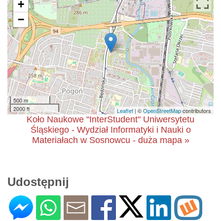
+
−
500 m
2000 ft
Leaflet
| ©
OpenStreetMap
contributors
Koło Naukowe "InterStudent" Uniwersytetu
Śląskiego - Wydział Informatyki i Nauki o
Materiałach w Sosnowcu - duża mapa »
Udostępnij