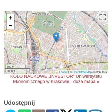
+
−
500 m
2000 ft
Leaflet
| ©
OpenStreetMap
contributors
KOŁO NAUKOWE „INVESTOR” Uniwersytetu
Ekonomicznego w Krakowie - duża mapa »
Udostępnij