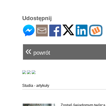
Udostępnij
«
powrót
Studia - artykuły
Zostań świadomym twórcą pr