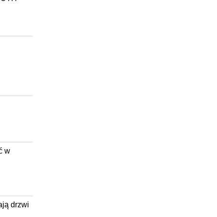
ć w
ają drzwi