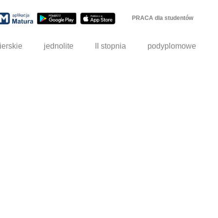
PRACA dla studentów
ierskie
jednolite
II stopnia
podyplomowe