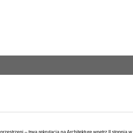
zestrzeni – trwa rekrutacja na Architekturę wnętrz II stopnia 