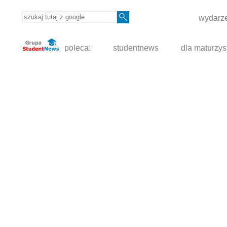
wydarze
poleca:
studentnews
dla maturzys