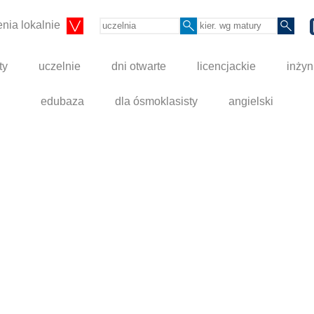
nia lokalnie
ty
uczelnie
dni otwarte
licencjackie
inżyn
edubaza
dla ósmoklasisty
angielski