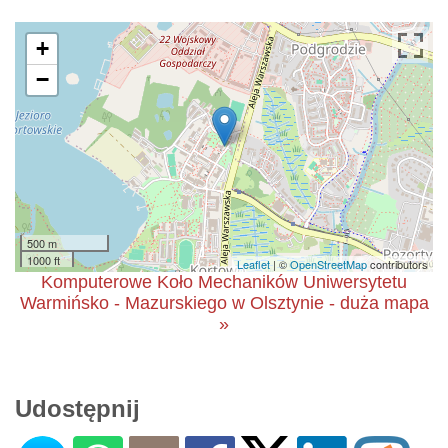
+
−
500 m
1000 ft
Leaflet
| ©
OpenStreetMap
contributors
Komputerowe Koło Mechaników Uniwersytetu
Warmińsko - Mazurskiego w Olsztynie - duża mapa
»
Udostępnij