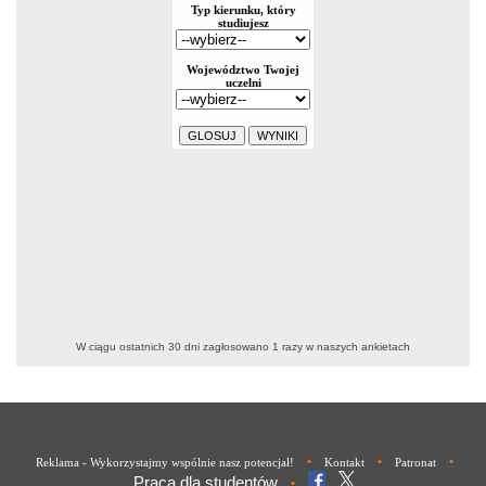
W ciągu ostatnich 30 dni zagłosowano
1
razy w naszych ankietach
•
•
•
Reklama - Wykorzystajmy wspólnie nasz potencjał!
Kontakt
Patronat
Praca dla studentów
•