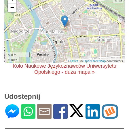
−
500 m
1000 ft
Leaflet
| ©
OpenStreetMap
contributors
Koło Naukowe Językoznawców Uniwersytetu
Opolskiego - duża mapa »
Udostępnij