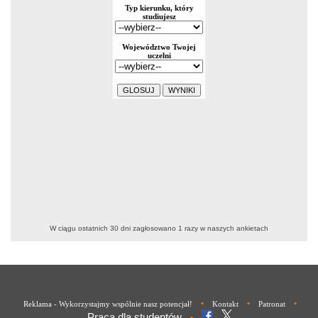
W ciągu ostatnich 30 dni zagłosowano
1
razy w naszych ankietach
•
•
•
Reklama - Wykorzystajmy wspólnie nasz potencjał!
Kontakt
Patronat
Praca dla studentów
•