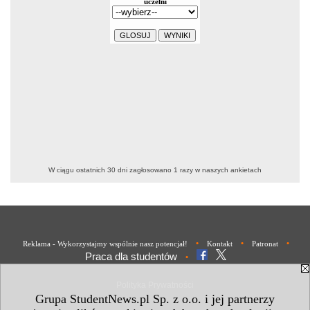
W ciągu ostatnich 30 dni zagłosowano
1
razy w naszych ankietach
•
•
•
Reklama - Wykorzystajmy wspólnie nasz potencjał!
Kontakt
Patronat
Praca dla studentów
•
Polityka Prywatności
Grupa StudentNews.pl Sp. z o.o. i jej partnerzy