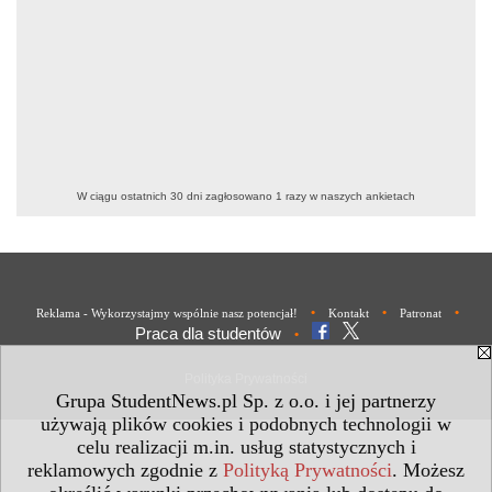
W ciągu ostatnich 30 dni zagłosowano
1
razy w naszych ankietach
•
•
•
Reklama - Wykorzystajmy wspólnie nasz potencjał!
Kontakt
Patronat
Praca dla studentów
•
Polityka Prywatności
Grupa StudentNews.pl Sp. z o.o. i jej partnerzy
używają plików cookies i podobnych technologii w
celu realizacji m.in. usług statystycznych i
reklamowych zgodnie z
Polityką Prywatności
. Możesz