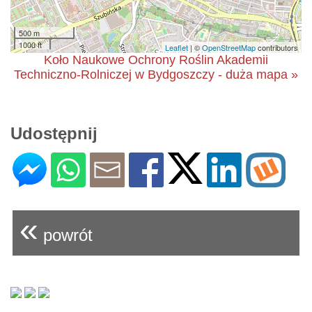
500 m
1000 ft
Leaflet
| ©
OpenStreetMap
contributors
Koło Naukowe Ochrony Roślin Akademii
Techniczno-Rolniczej w Bydgoszczy - duża mapa »
Udostępnij
«
powrót