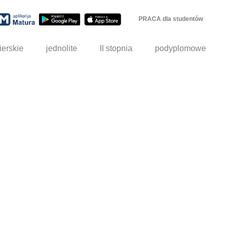
PRACA dla studentów
ierskie
jednolite
II stopnia
podyplomowe