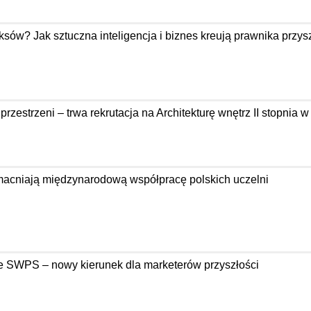
ów? Jak sztuczna inteligencja i biznes kreują prawnika przysz
zestrzeni – trwa rekrutacja na Architekturę wnętrz II stopnia 
acniają międzynarodową współpracę polskich uczelni
e SWPS – nowy kierunek dla marketerów przyszłości