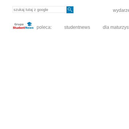
wydarze
poleca:
studentnews
dla maturzys