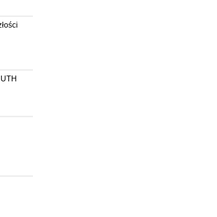
łości
w UTH