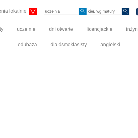
nia lokalnie
ty
uczelnie
dni otwarte
licencjackie
inżyn
edubaza
dla ósmoklasisty
angielski