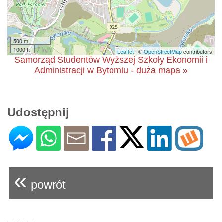
500 m
1000 ft
Leaflet
| ©
OpenStreetMap
contributors
Samorząd Studentów Wyższej Szkoły Ekonomii i
Administracji w Bytomiu - duża mapa »
Udostępnij
«
powrót