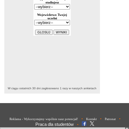
W ciągu ostatnich 30 dni zagłosowano
1
razy w naszych ankietach
•
•
•
Reklama - Wykorzystajmy wspólnie nasz potencjał!
Kontakt
Patronat
Praca dla studentów
•