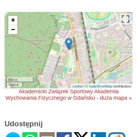
+
−
500 m
1000 ft
Leaflet
| ©
OpenStreetMap
contributors
Akademicki Związek Sportowy Akademia
Wychowania Fizycznego w Gdańsku - duża mapa »
Udostępnij