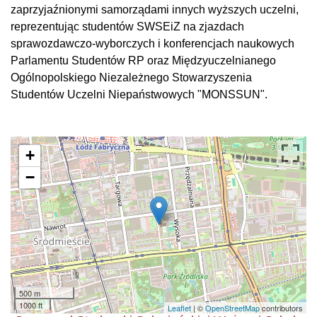
zaprzyjaźnionymi samorządami innych wyższych uczelni,
reprezentując studentów SWSEiZ na zjazdach
sprawozdawczo-wyborczych i konferencjach naukowych
Parlamentu Studentów RP oraz Międzyuczelnianego
Ogólnopolskiego Niezależnego Stowarzyszenia
Studentów Uczelni Niepaństwowych "MONSSUN".
+
−
500 m
1000 ft
Leaflet
| ©
OpenStreetMap
contributors