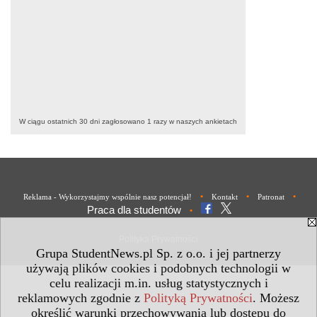
W ciągu ostatnich 30 dni zagłosowano
1
razy w naszych ankietach
•
•
•
Reklama - Wykorzystajmy wspólnie nasz potencjał!
Kontakt
Patronat
Praca dla studentów
•
Polityka Prywatności
Grupa StudentNews.pl Sp. z o.o. i jej partnerzy
używają plików cookies i podobnych technologii w
celu realizacji m.in. usług statystycznych i
reklamowych zgodnie z
Polityką Prywatności
. Możesz
określić warunki przechowywania lub dostępu do