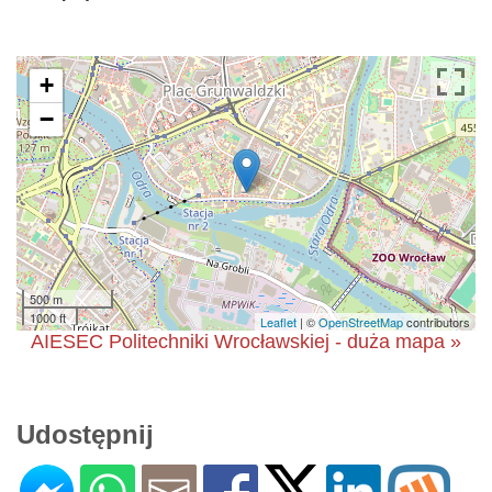
+
−
500 m
1000 ft
Leaflet
| ©
OpenStreetMap
contributors
AIESEC Politechniki Wrocławskiej - duża mapa »
Udostępnij