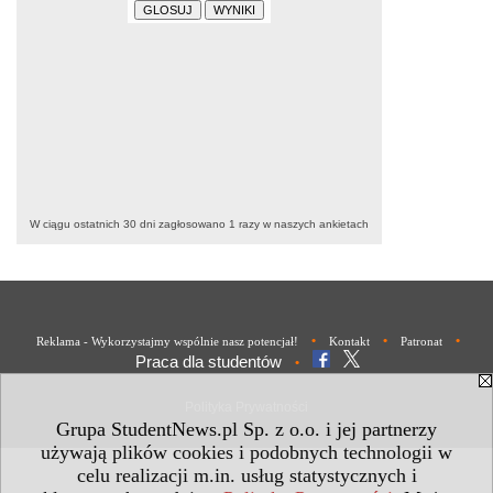
W ciągu ostatnich 30 dni zagłosowano
1
razy w naszych ankietach
•
•
•
Reklama - Wykorzystajmy wspólnie nasz potencjał!
Kontakt
Patronat
Praca dla studentów
•
Polityka Prywatności
Grupa StudentNews.pl Sp. z o.o. i jej partnerzy
używają plików cookies i podobnych technologii w
celu realizacji m.in. usług statystycznych i