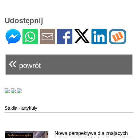
Udostępnij
«
powrót
Studia - artykuły
Nowa perspektywa dla znających