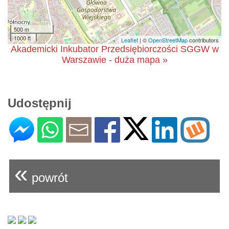
500 m
1000 ft
Leaflet
| ©
OpenStreetMap
contributors
Akademicki Inkubator Przedsiębiorczości SGGW w
Warszawie - duża mapa »
Udostępnij
«
powrót