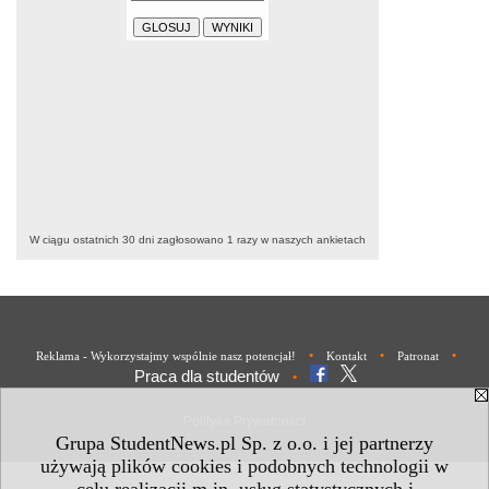
W ciągu ostatnich 30 dni zagłosowano
1
razy w naszych ankietach
•
•
•
Reklama - Wykorzystajmy wspólnie nasz potencjał!
Kontakt
Patronat
Praca dla studentów
•
Polityka Prywatności
Grupa StudentNews.pl Sp. z o.o. i jej partnerzy
używają plików cookies i podobnych technologii w